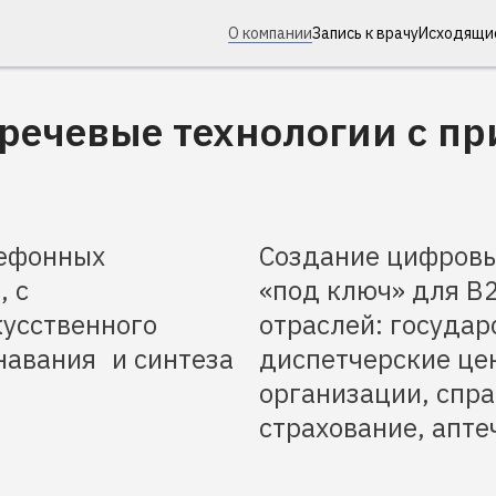
О компании
Запись к врачу
Исходящи
 речевые технологии с п
лефонных
Создание цифровы
, с
«под ключ» для В
кусственного
отраслей: государ
навания и синтеза
диспетчерские це
организации, спр
страхование, апте