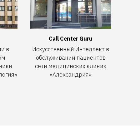
Call Center Guru
и в
Искусственный Интеллект в
ом
обслуживании пациентов
ники
сети медицинских клиник
логия»
«Александрия»