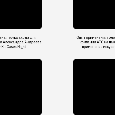
ная точка входа для
Опыт применения гол
 и Александра Андреева
компании АТС на па
Kit Cases Night
применения искусс