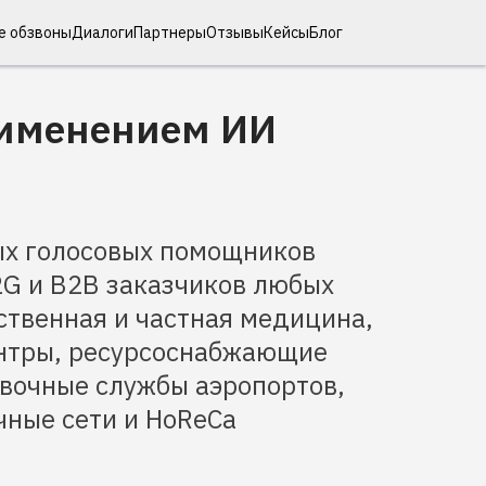
е обзвоны
Диалоги
Партнеры
Отзывы
Кейсы
Блог
рименением ИИ
х голосовых помощников
2G и B2B заказчиков любых
ственная и частная медицина,
нтры, ресурсоснабжающие
авочные службы аэропортов,
чные сети и HoReCа