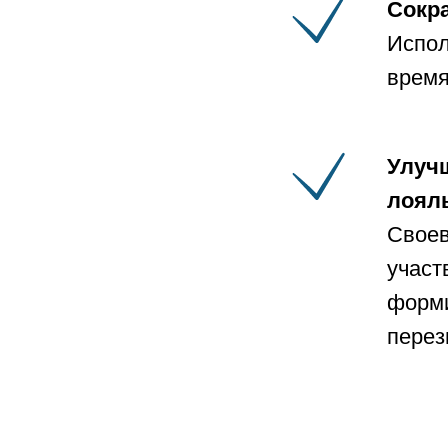
Сокр
Испол
время
Улуч
лоял
Своев
участ
форми
перез