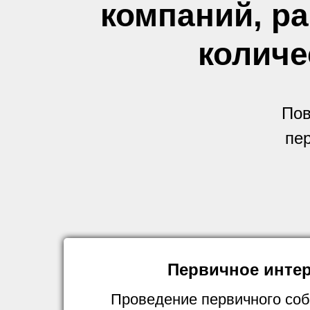
компаний, р
количе
Пов
пер
Первичное инте
Проведение первичного соб