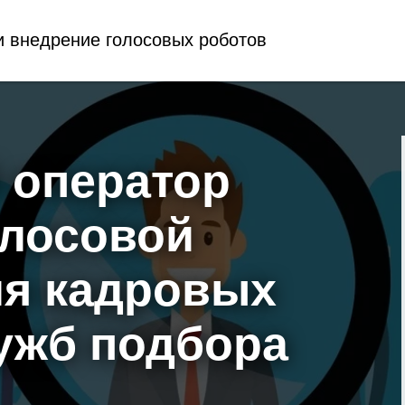
и внедрение голосовых роботов
 оператор
олосовой
ля кадровых
лужб подбора