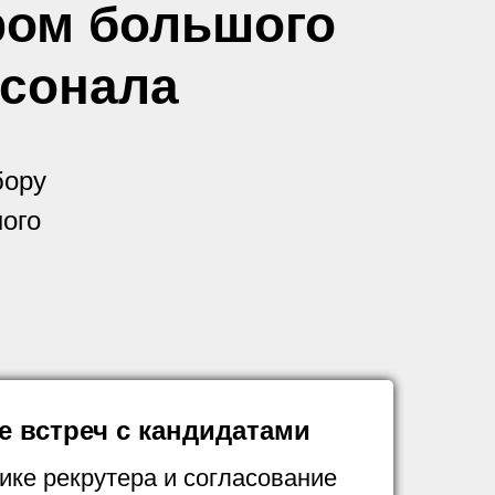
ром большого
рсонала
бору
ного
е встреч с кандидатами
ике рекрутера и согласование