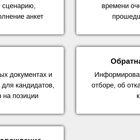
 сценарию,
времени очн
олнение анкет
прошедш
Обратн
ых документах и
Информирован
 для кандидатов,
отборе, об отк
 на позиции