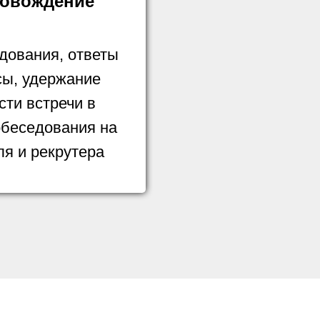
овождение
дования, ответы
сы, удержание
сти встречи в
обеседования на
ля и рекрутера