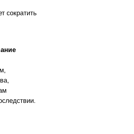
т сократить
вание
м,
ва,
ам
оследствии.