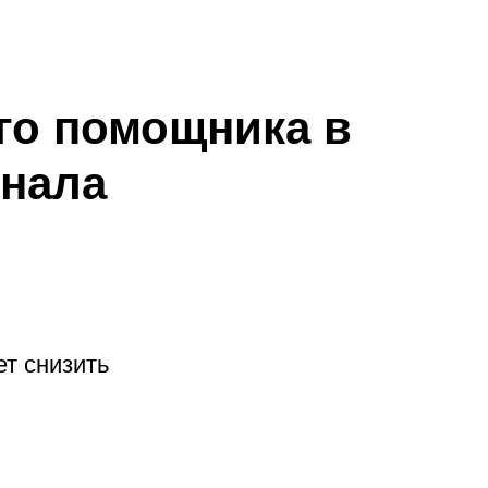
го помощника в
онала
т снизить